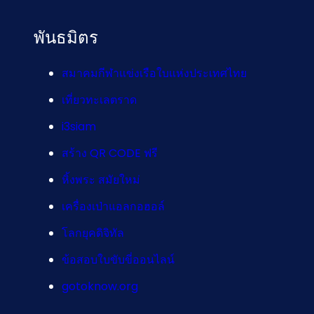
พันธมิตร
สมาคมกีฬาแข่งเรือใบแห่งประเทศไทย
เที่ยวทะเลตราด
i3siam
สร้าง QR CODE ฟรี
หิ้งพระ สมัยใหม่
เครื่องเป่าแอลกอฮอล์
โลกยุคดิจิทัล
ข้อสอบใบขับขี่ออนไลน์
gotoknow.org