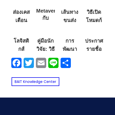
Metaverse
ส่องเคส
เส้นทาง
วิธีเปิด
กับ
เตือน
ขนส่ง
โหมดกู้
โอกาส
ใจ: รูป
อัจฉริยะ
คืน
ทาง
(Dynamic
แบบการ
เอกสาร
โลจิสติ
คู่มือนัก
การ
ประกาศ
Routing):
ธุรกิจที่
(AutoRecove
ละเมิด
วิธีที่ AI
กส์
วิจัย: วิธี
พัฒนา
รายชื่อ
มองข้าม
ใน
ลิขสิทธิ์
ช่วย
ทางการ
การ
โซ่
ครั้งที่
Microsoft
ไม่ได้
บนโลก
Facebook
Twitter
Email
Line
Share
Office
17
คำนวณ
ทหาร
อ้างอิง
อุปทาน
ออนไลน์
ป้องกัน
สภาพ
แหล่ง
สำหรับ
ที่คน
งานหาย
SMEs
จราจร
BAIT Knowledge Center
ที่มา
ส่วน
เมื่อ
โดยใช้
(Citation)
และ
ใหญ่ทำ
SCOR
คอมพิวเตอร์
อย่างไร
สภาพ
Model
ไปโดย
ดับหรือ
ให้
อากาศ
ไม่รู้ตัว
โปร
ปลอดภัย
แบบ