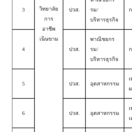
วิทยาลัย
3
ปวส.
รม/
ก
การ
บริหารธุรกิจ
อาชีพ
เนินขาม
พาณิชยกร
4
ปวส.
รม/
ก
บริหารธุรกิจ
เ
5
ปวส.
อุตสาหกรรม
ผ
เ
6
ปวส.
อุตสาหกรรม
เ