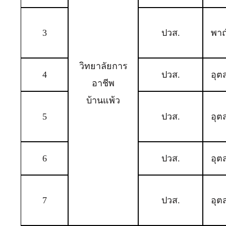
3
ปวส.
พาณ
วิทยาลัยการ
4
ปวส.
อุต
อาชีพ
บ้านแพ้ว
5
ปวส.
อุต
6
ปวส.
อุต
7
ปวส.
อุต