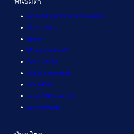
พันธมิตร
สมาคมกีฬาแข่งเรือใบแห่งประเทศไทย
เที่ยวทะเลตราด
i3siam
สร้าง QR CODE ฟรี
หิ้งพระ สมัยใหม่
เครื่องเป่าแอลกอฮอล์
โลกยุคดิจิทัล
ข้อสอบใบขับขี่ออนไลน์
gotoknow.org