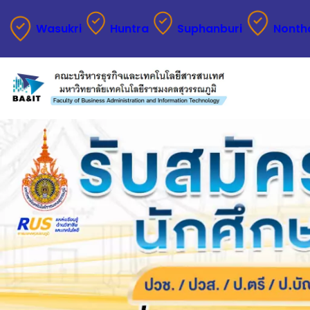
Wasukri
Huntra
Suphanburi
Nonth