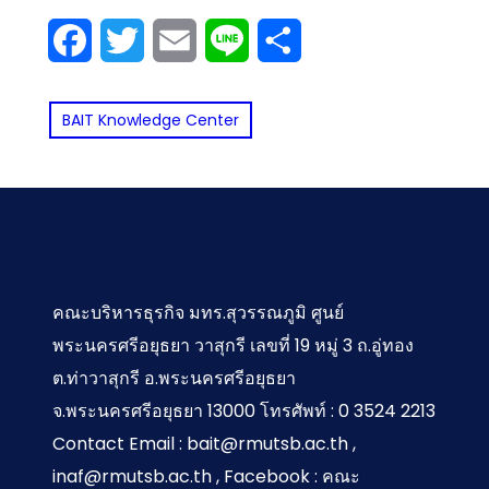
ช่วย
ใน
วิธีเพิ่ม
ของ
เราถูก
ยุคใหม่
ยุทธ์
Facebook
Twitter
Email
Line
Share
Microsoft
คำนวณ
ประสิทธิภาพ
หน่วย
ก๊อปปี้!
และการ
Word
สภาพ
การ
ความ
ขั้นตอน
ประยุกต์
ให้เป็น
จราจร
จัดการ
BAIT Knowledge Center
จำหลัก
การ
ใช้ AI
TH
และ
Sarabun
คลัง
ปกป้อง
เพื่อการ
ทุกครั้งที่
สภาพ
สินค้า
สิทธิ์และ
จัดการ
เปิดพิมพ์
อากาศ
การ
องค์กร
งาน
แบบ
ดำเนิน
อย่าง
Real-
การเมื่อ
ยั่งยืน
คณะบริหารธุรกิจ มทร.สุวรรณภูมิ ศูนย์
time
ถูก
เพื่อ…
พระนครศรีอยุธยา วาสุกรี เลขที่ 19 หมู่ 3 ถ.อู่ทอง
ละเมิด
ต.ท่าวาสุกรี อ.พระนครศรีอยุธยา
ลิขสิทธิ์
จ.พระนครศรีอยุธยา 13000 โทรศัพท์ : 0 3524 2213
Contact Email : bait@rmutsb.ac.th ,
inaf@rmutsb.ac.th , Facebook : คณะ