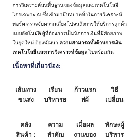
การวิเคราะห์บนพื้นฐานของข้อมูลและเทคโนโลยี
โดยเฉพาะ AI ซึ่งเข้ามามีบทบาททั้งในการวิเคราะห์
พอร์ต ตรวจจับความเสี่ยง ไปจนถึงการให้บริการลูกค้า
แบบอัตโนมัติ ผู้ที่ต้องการเป็นนักการเงินที่มีศักยภาพ
ในยุคใหม่ ต้องพัฒนา
ความสามารถทั้งด้านการเงิน
เทคโนโลยี และการวิเคราะห์ข้อมูล
ไปพร้อมกัน
เนื้อหาที่เกี่ยวข้อง:
เส้นทาง
เรียน
ก้าวแรก
วิธี
ขนส่ง
บริหารธุรกิจ
สู่ผู้
เปลี่ยน
อัจฉริยะ
อย่างไร
ประกอบ
ฟอนต์
(Dynamic
ให้เป็น
การ เริ่ม
เริ่มต้น
คลัง
ความ
เมื่อผล
ทักษะผู้
Routing):
(Default
นักคิด
อย่างไร
วิธีที่ AI
สินค้า :
สำคัญ
งานของ
บริหาร
Font)
เชิงกล
ให้มั่นคง