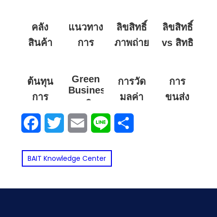
คลัง
แนวทาง
ลิขสิทธิ์
ลิขสิทธิ์
สินค้า
การ
ภาพถ่าย
vs สิทธิ
ในยุค
พัฒนา
และสื่อที่
บัตร vs
ดิจิทัล
ทักษะ
สร้าง
เครื่องหมายก
Green
ต้นทุน
การวัด
การ
สำหรับ
จาก AI
ต่างกัน
Business:
การ
มูลค่า
ขนส่ง
ธุรกิจ
นักศึกษา
นำไปใช้
อย่างไร
จัดการ
ของหนี้
ของ
เพื่อ
ที่กำลัง
ในเชิง
ในงาน
Facebook
Twitter
Email
Line
Share
คลัง
สิน
ประเทศไทย
ความ
จะเข้าสู่
พาณิชย์
วิจัย?
(Measurement
สินค้า
ใน
ยั่งยืน
โลกการ
ได้แค่
of
BAIT Knowledge Center
และ
บริบท
Liabilities)
ทำงาน
ไหน?
แนวทาง
อาเซียน:
จริง
ลด
ข้อ
ต้นทุน
บกพร่อง