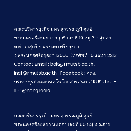
เพื่อไม่
และ
ระบบ
เร็ว
เซอร์
ให้ถู
Excel
คำนวณ
กลุ่ม
โดยไม่
กดิสรัปต์
อัตโนมัติ
Non-
ต้องกด
คณะบริหารธุรกิจ มทร.สุวรรณภูมิ ศูนย์
Binary
Gender
พระนครศรีอยุธยา วาสุกรี เลขที่ 19 หมู่ 3 ถ.อู่ทอง
เปลี่ยน
ต.ท่าวาสุกรี อ.พระนครศรีอยุธยา
ภาษา
จ.พระนครศรีอยุธยา 13000 โทรศัพท์ : 0 3524 2213
Contact Email : bait@rmutsb.ac.th ,
inaf@rmutsb.ac.th , Facebook : คณะ
บริหารธุรกิจและเทคโนโลยีสารสนเทศ RUS , Line-
ID : @nong.leela
คณะบริหารธุรกิจ มทร.สุวรรณภูมิ ศูนย์
พระนครศรีอยุธยา หันตรา เลขที่ 60 หมู่ 3 ถ.สาย