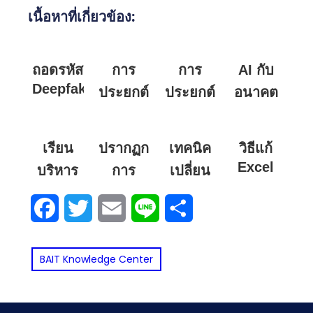
เนื้อหาที่เกี่ยวข้อง:
ถอดรหัส
การ
การ
AI กับ
Deepfake
ประยุกต์
ประยุกต์
อนาคต
และภัย
ใช้ AI
ใช้
โลก
เงียบ
กับงาน
ปัญญา
ธุรกิจ:
เรียน
ปรากฏการณ์
เทคนิค
วิธีแก้
จาก AI:
ด้าน
ประดิษฐ์
ทักษะ
Excel
บริหาร
การ
เปลี่ยน
วิธี
บัญชี
(AI) ใน
ไหนที่
สูตรไม่
อย่างไร
สร้าง
เลขอา
สังเกต
งานด้าน
นัก
Facebook
Twitter
Email
Line
Share
คำนวณ
ให้พร้อม
แบรนด์
รบิกเป็น
และเช็ก
โลจิสติ
ศึกษา
(สูตร
รับมือ
บุคคล
เลขไทย
ภาพ
กส์
บริหารฯ
ค้าง)
BAIT Knowledge Center
โลก
ขอ
อัตโนมัติ
ปลอม
ยุคนี้
พร้อมวิธี
ธุรกิจที่
งอินฟลู
ใน
บนโลก
"ต้องมี"
ตั้งค่า
Word
เปลี่ยน
เอ็น
ออนไลน์