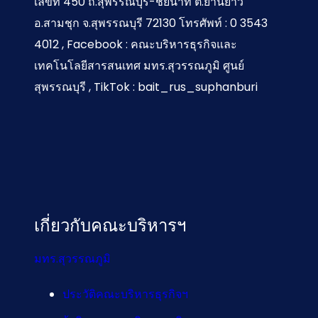
เลขที่ 450 ถ.สุพรรณบุรี-ชัยนาท ต.ยานยาว
อ.สามชุก จ.สุพรรณบุรี 72130 โทรศัพท์ : 0 3543
4012 , Facebook : คณะบริหารธุรกิจและ
เทคโนโลยีสารสนเทศ มทร.สุวรรณภูมิ ศูนย์
สุพรรณบุรี , TikTok : bait_rus_suphanburi
เกี่ยวกับคณะบริหารฯ
มทร.สุวรรณภูมิ
ประวัติคณะบริหารธุรกิจฯ