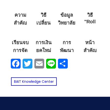
ความ
วิธี
ข้อมูล
วิธี
"Roll
สำคัญ
เปลี่ยน
วิทยาลัย
Back"
ของ
ฟอนต์
การ
ถอนการ
วิชาชีพ
เริ่มต้น
อาชีพ
ติดตั้ง
เรียนจบ
การเงิน
การ
หน้า
(Default
บัญชี
แกลง
อัปเดต
การจัด
ยุคใหม่
พัฒนา
สำคัญ
Font)
ใน
ล่าสุด
การโลจิ
จากเงิน
โซ่
ภายใน
Facebook
Twitter
Email
Line
Share
Microsoft
เมื่อ
สติกส์
สดสู่คริ
อุปทาน
เว็บไซต์
Word
Windows
ทำงาน
ปโต
สำหรับ
คณะ
ให้เป็น
Update
SMEs
BAIT Knowledge Center
อะไร
บริหารธุรกิจ
TH
แล้วมี
โดยใช้
Sarabun
เงิน
ปัญหา
SCOR
ทุกครั้งที่
เดือน
Model
เปิดพิมพ์
เท่าไหร่