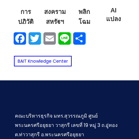
บริหาร
เครื่องหมายการค้า:
เว็บไซต์
ทหาร
AI
การ
สงคราม
พลิก
รุ่นใหม่
ต่างกัน
คณะ
แปลง
ปฏิวัติ
สหรัฐฯ
โฉม
ต้องมี
อย่างไร
บริหารธุรกิจ
ร่าง: วิธี
ธุรกิจ
กับ
การนำ
ในงาน
Facebook
Twitter
Email
Line
Share
จำลอง
ด้วย
อิหร่าน
เสนอ:
วิจัย?
อวตาร
ดิจิทัล:
จะส่ง
เปลี่ยน
(Avatar)
นวัตกรรม
BAIT Knowledge Center
ผลกระ
ข้อความ
และ
ที่ขับ
ทบต่อ
ในสไลด์
สร้างผู้
เคลื่อน
ประเทศไทย
ให้กลาย
บรรยาย
อนาคต
อย่างไร
เป็นภาพ
เสมือน
Digital
บ้าง
ประกอบ
จริง
Business
สุดว้าว
Revolution:
สำหรับ
คณะบริหารธุรกิจ มทร.สุวรรณภูมิ ศูนย์
Innovation
ด้วยพลัง
พระนครศรีอยุธยา วาสุกรี เลขที่ 19 หมู่ 3 ถ.อู่ทอง
งาน
that…
Generative
ต.ท่าวาสุกรี อ.พระนครศรีอยุธยา
วิดีโอ
AI