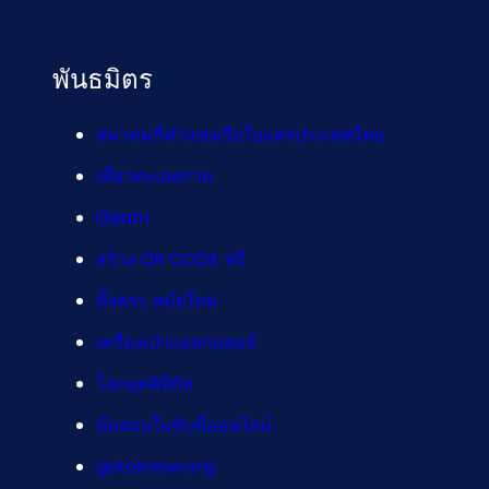
พันธมิตร
สมาคมกีฬาแข่งเรือใบแห่งประเทศไทย
เที่ยวทะเลตราด
i3siam
สร้าง QR CODE ฟรี
หิ้งพระ สมัยใหม่
เครื่องเป่าแอลกอฮอล์
โลกยุคดิจิทัล
ข้อสอบใบขับขี่ออนไลน์
gotoknow.org