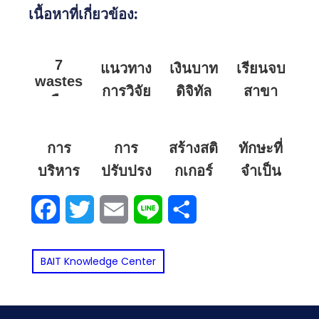
เนื้อหาที่เกี่ยวข้อง:
7
แนวทาง
เงินบาท
เรียนจบ
wastes
การวิจัย
ดิจิทัล
สาขา
คือ
และการ
สำคัญ
บัญชี
ความ
ตีพิมพ์
อย่างไร
ทำงาน
สูญเสียที่
การ
การ
สร้างสติ
ทักษะที่
ใน
ทำไม
อะไร
เกิดขึ้น
บริหาร
ปรับปรุง
กเกอร์
จำเป็น
วารสาร
ประเทศไทย
เงิน
ในคลัง
ความ
บัญชี
ไลน์และ
สำหรับ
นานาชาติ
ต้องมี?
เดือน
Facebook
Twitter
Email
Line
Share
(Adjusting
สินค้า
ขัดแย้ง
โมเดล
นัก
ยุค AI:
เท่าไหร่
Entries)
และการ
การ์ตูน
เศรษฐศาสตร์
จากไอ
BAIT Knowledge Center
สร้าง
สุดน่ารัก
ยุคใหม่
เดียสู่
ความ
ด้วย AI:
และ
บทความ
ผูกพัน
สร้าง
บทบาท
Scopus