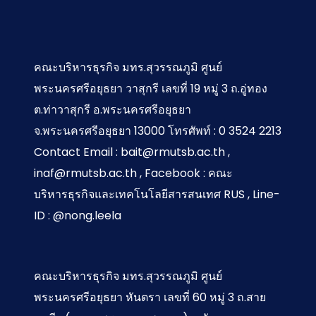
ใน
อาชีพ
ของ AI
องค์กร
เสริม
ในการ
(Guidelines
ง่ายๆ
สนับสนุน
คณะบริหารธุรกิจ มทร.สุวรรณภูมิ ศูนย์
for
จากที่
งาน
managing
พระนครศรีอยุธยา วาสุกรี เลขที่ 19 หมู่ 3 ถ.อู่ทอง
conflict
บ้าน
เศรษฐศาสตร์
ต.ท่าวาสุกรี อ.พระนครศรีอยุธยา
and
จ.พระนครศรีอยุธยา 13000 โทรศัพท์ : 0 3524 2213
organization…
Contact Email : bait@rmutsb.ac.th ,
inaf@rmutsb.ac.th , Facebook : คณะ
บริหารธุรกิจและเทคโนโลยีสารสนเทศ RUS , Line-
ID : @nong.leela
คณะบริหารธุรกิจ มทร.สุวรรณภูมิ ศูนย์
พระนครศรีอยุธยา หันตรา เลขที่ 60 หมู่ 3 ถ.สาย