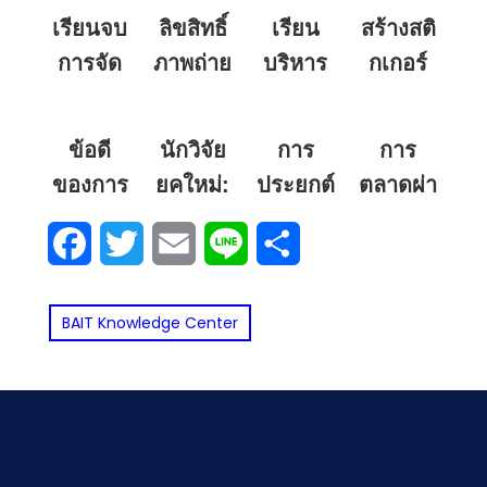
เรียนจบ
ลิขสิทธิ์
เรียน
สร้างสติ
การจัด
ภาพถ่าย
บริหาร
กเกอร์
การโลจิ
และสื่อที่
อย่างไร
ไลน์และ
สติกส์
สร้าง
ให้พร้อม
โมเดล
ข้อดี
นักวิจัย
การ
การ
ทำงาน
จาก AI
รับมือ
การ์ตูน
ของการ
ยุคใหม่:
ประยุกต์
ตลาดผ่า
อะไร
นำไปใช้
โลก
สุดน่ารัก
เรียน
ทักษะ
ใช้ AI
นอินฟลู
เงิน
ในเชิง
ธุรกิจที่
ด้วย AI:
Facebook
Twitter
Email
Line
Share
คณะ
สำคัญ
ในงาน
เอน
เดือน
พาณิชย์
เปลี่ยน
สร้าง
บริหาร
และการ
ด้านการ
เซอร์
เท่าไหร่
ได้แค่
เร็ว
อาชีพ
(Influencer
ธุรกิจฯ
BAIT Knowledge Center
ประยุกต์
จัดการ
ไหน?
เสริม
Marketing)
ใช้ AI
ง่ายๆ
เพื่อขับ
จากที่
เคลื่อน
บ้าน
งานวิจัย