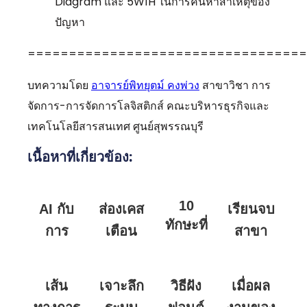
Diagram และ 5W1H ในการค้นหาสาเหตุของ
ปัญหา
==================================
บทความโดย
อาจารย์พิทยุตม์ คงพ่วง
สาขาวิชา การ
จัดการ-การจัดการโลจิสติกส์ คณะบริหารธุรกิจและ
เทคโนโลยีสารสนเทศ ศูนย์สุพรรณบุรี
เนื้อหาที่เกี่ยวข้อง:
10
AI กับ
ส่องเคส
เรียนจบ
ทักษะที่
การ
เตือน
สาขา
นัก
บริหารธุรกิจ:
ใจ: รูป
วิชา
บริหาร
การใช้
แบบการ
เทคโนโลยี
เส้น
เจาะลึก
วิธีฝัง
เมื่อผล
รุ่นใหม่
ปัญญา
ละเมิด
ธุรกิจ