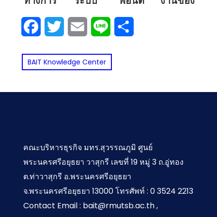
ทางการ
ระบบ
ฟอนต์
งานของ
ต้องมี
ประดิษฐ์
ลิขสิทธิ์
ดิจิทัล
(Embed
เรียนรู้ :
คลัง
เราถูก
เพื่อ
บนโลก
ทำงาน
Fonts)
Facebook
Twitter
Email
Line
Share
ความ
สินค้า
ก๊อปปี้!
ลงใน
ความได้
ออนไลน์
อะไรได้
ฉลาดรู้
อัจฉริยะ
ขั้นตอน
ไฟล์
เปรียบ
ที่คน
บ้าง เงิน
(Smart
ทางการ
BAIT Knowledge Center
การ
Word
ทางการ
ส่วน
เดือน
Warehouse):
เงินใน
ปกป้อง
และ
เมื่อหุ่น
แข่งขัน
ใหญ่ทำ
เท่าไหร่
สังคม
PowerPoint
สิทธิ์และ
ยนต์
ไปโดย
ส่งไป
ไทย
การ
AGV
ไม่รู้ตัว
เปิด
ดำเนิน
และ AI
เครื่อง
การเมื่อ
ทำงาน
คณะบริหารธุรกิจ มทร.สุวรรณภูมิ ศูนย์
ไหนก็ไม่
ถูก
ร่วมกัน
พระนครศรีอยุธยา วาสุกรี เลขที่ 19 หมู่ 3 ถ.อู่ทอง
เพี้ยน
100%
ละเมิด
ต.ท่าวาสุกรี อ.พระนครศรีอยุธยา
ลิขสิทธิ์
จ.พระนครศรีอยุธยา 13000 โทรศัพท์ : 0 3524 2213
Contact Email : bait@rmutsb.ac.th ,