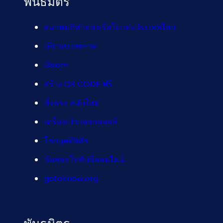
พันธมิตร
สมาคมกีฬาแข่งเรือใบแห่งประเทศไทย
เที่ยวทะเลตราด
i3siam
สร้าง QR CODE ฟรี
หิ้งพระ สมัยใหม่
เครื่องเป่าแอลกอฮอล์
โลกยุคดิจิทัล
ข้อสอบใบขับขี่ออนไลน์
gotoknow.org