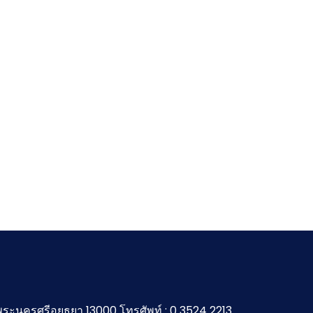
จ.พระนครศรีอยุธยา 13000 โทรศัพท์ : 0 3524 2213