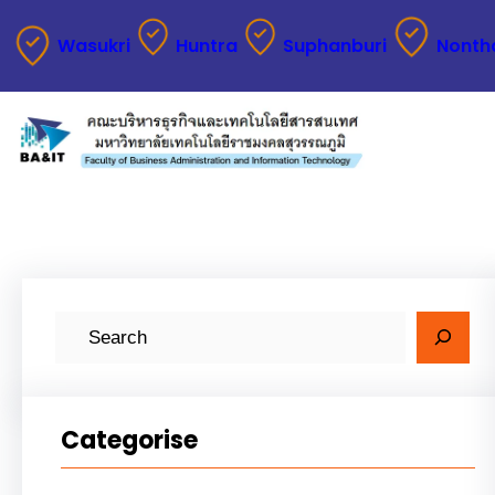
ข้าม
Wasukri
Huntra
Suphanburi
Nonth
ไป
ยัง
เนื้อหา
ค้
น
ห
า
Categorise