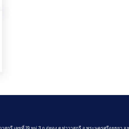
ุกรี เลขที่ 19 หมู่ 3 ถ.อู่ทอง ต.ท่าวาสุกรี อ.พระนครศรีอยุธยา 