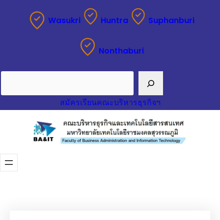
ข้าม
Wasukri
Huntra
Suphanburi
ไป
ยัง
Nonthaburi
เนื้อหา
Search
สมัครเรียนคณะบริหารธุรกิจฯ