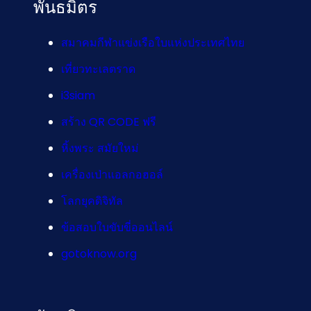
พันธมิตร
สมาคมกีฬาแข่งเรือใบแห่งประเทศไทย
เที่ยวทะเลตราด
i3siam
สร้าง QR CODE ฟรี
หิ้งพระ สมัยใหม่
เครื่องเป่าแอลกอฮอล์
โลกยุคดิจิทัล
ข้อสอบใบขับขี่ออนไลน์
gotoknow.org