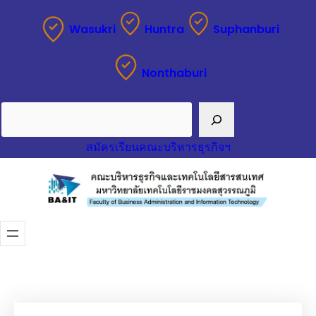
ข้าม
Wasukri
Huntra
Suphanburi
ไป
ยัง
Nonthaburi
เนื้อหา
Search
สมัครเรียนคณะบริหารธุรกิจฯ