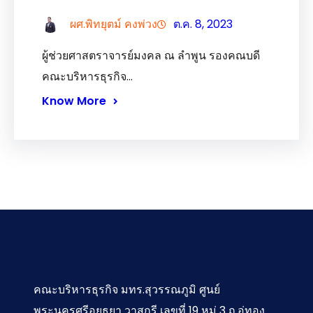
ผศ.พิทยุตม์ คงพ่วง
ต.ค. 8, 2023
ผู้ช่วยศาสตราจารย์มงคล ณ ลำพูน รองคณบดี
คณะบริหารธุรกิจ…
Know More
คณะบริหารธุรกิจ มทร.สุวรรณภูมิ ศูนย์
พระนครศรีอยุธยา วาสุกรี เลขที่ 19 หมู่ 3 ถ.อู่ทอง