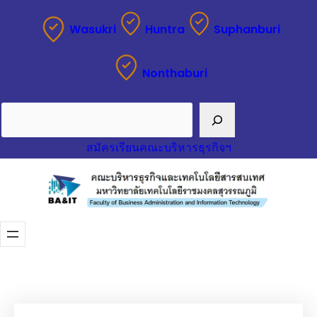
ข้าม
Wasukri
Huntra
Suphanburi
ไป
ยัง
Nonthaburi
เนื้อหา
Search
สมัครเรียนคณะบริหารธุรกิจฯ