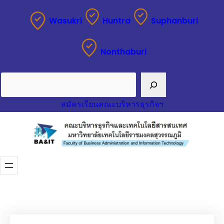
ข้าม
Wasukri
Huntra
Suphanburi
ไป
ยัง
Nonthaburi
เนื้อหา
Search
สมัครเรียนคณะบริหารธุรกิจฯ