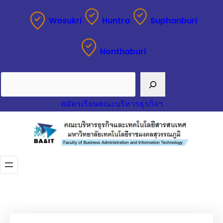
ข้าม
Wasukri
Huntra
Suphanburi
ไป
ยัง
Nonthaburi
เนื้อหา
Search
สมัครเรียนคณะบริหารธุรกิจฯ